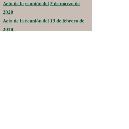
Acta de la
reunión del
3 de marzo de
2020
Acta de la
reunión del
13 de febrero de
2020
Acta de la
reunión del
9 de enero de
2020
Unión de dos rocas
Escuela primaria
y Distrito