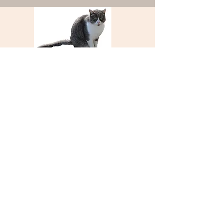
Unión de dos rocas
Escuela primaria
y Distrito
5001 Carretera de la colina de la
primavera
Petaluma, CA
94952
PH:
707-762-6617